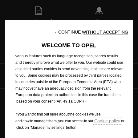
محدد الموزع
طلب عرض سعر
We use cookies to ensure that we give you the best experience
CONTINUE WITHOUT ACCEPTING →
on our website. Cookies enable us to provide you core
functionalities such as security, network management and
WELCOME TO OPEL
اتصل بنا
الكتيبات
accessibility. They improve usability and performance through
various features such as language recognition, search results
and thereby improve what we offer to you. Our website could use
also third parties cookies to send advertising that is more relevant
تابعونا على
to you. Some cookies may be processed by third parties located
in countries outside of the European Economic Area (EEA) who
may not yet have an adequacy decision from the relevant
European data protection authorities. In this case the transfer is
based on your consent (Art. 49.1a GDPR).
العربية
If you want to find out more about the cookies we use
Cookie policy
and how to manage them, you can access to our
or
المستقبل للجميع © أوبل ٢٠٢٠
click on ‘Manage my settings’ button.
العلامة التجارية وحقوق النشر