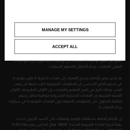
سياسة الخصوصية وملفات تعريف الارتباط
إشعار قانوني
أوبل حول العالم
إعلانات المطابقة
موافقة ملف تعريف الارتباط
MANAGE MY SETTINGS
ستقوم أوبل بالمجهودات المطلوبة للتأكد من أن محتوى الموقع دقيق
ومحدث، ولكن الشركة لا تقبل أي مسؤولية تجاه أي مطالبات أو خسائر تنتج عن
ACCEPT ALL
الاعتماد على محتوى الموقع. قد تكون بعض المعلومات على الموقع غير
صحيحة بسبب تغير المنتجات والتي يمكن أن تحدث منذ إطلاقها. وتحتفظ أوبل
بالحق في تغيير مواصفات المنتجات في أي وقت، وللحصول على المواصفات
الفعلي للمنتجات، برجاء الاتصال بالمنصور للسيارات.
قد تشير بعض أوصاف وشرح المميزات إلى معدات اختيارية لا تكون موجودة
في تسليم المنتج الأساسي. إن المعلومات المنشورة كانت دقيقة في وقت
النشر، ونملك الحق في تغيير التصميم والمعدات، إن الألوان المعروضة الألوان
الفعلية التقريبية. إن المعدات الاختيارية المشروحة متوافرة مقابل رسوم
إضافية، للحصول على المعلومات الدقيقة حول المعدات الموجودة في سياراتنا،
برجاء الاتصال بنا.
إن الأرقام الخاصة باستهلاك الوقود وانبعاثات ثاني أكسيد الكربون حددت
طبقاً لدورة القيادة الأوروبية الجديدة "NEDC"، لوائح التجانس رقم (R (EC) No.