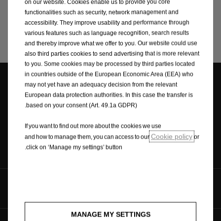
on our website. Cookies enable us to provide you core
إعلانات المطابقة
functionalities such as security, network management and
accessibility. They improve usability and performance through
various features such as language recognition, search results
and thereby improve what we offer to you. Our website could use
also third parties cookies to send advertising that is more relevant
to you. Some cookies may be processed by third parties located
in countries outside of the European Economic Area (EEA) who
may not yet have an adequacy decision from the relevant
European data protection authorities. In this case the transfer is
محدد الموزع
طلب عرض سعر
based on your consent (Art. 49.1a GDPR).
If you want to find out more about the cookies we use
Cookie policy
and how to manage them, you can access to our
or
اتصل بنا
الكتيبات
click on ‘Manage my settings’ button.
تابعونا على
MANAGE MY SETTINGS