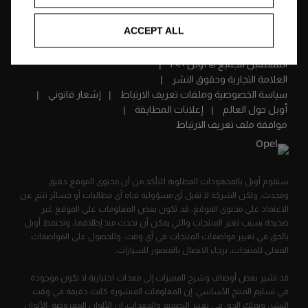
العربية
ACCEPT ALL
المستقبل للجميع © أوبل ٢٠٢٠
العلامة التجارية وحقوق النشر
سياسة الخصوصية وملفات تعريف الارتباط
إشعار قانوني
أوبل حول العالم
إعلانات المطابقة
موافقة ملف تعريف الارتباط
ستقوم أوبل بالمجهودات المطلوبة للتأكد من أن محتوى الموقع دقيق
ومحدث، ولكن الشركة لا تقبل أي مسؤولية تجاه أي مطالبات أو خسائر تنتج عن
الاعتماد على محتوى الموقع. قد تكون بعض المعلومات على الموقع غير
صحيحة بسبب تغير المنتجات والتي يمكن أن تحدث منذ إطلاقها. وتحتفظ أوبل
بالحق في تغيير مواصفات المنتجات في أي وقت، وللحصول على المواصفات
الفعلي للمنتجات، برجاء الاتصال بالمنصور للسيارات.
قد تشير بعض أوصاف وشرح المميزات إلى معدات اختيارية لا تكون موجودة
في تسليم المنتج الأساسي. إن المعلومات المنشورة كانت دقيقة في وقت
النشر، ونملك الحق في تغيير التصميم والمعدات، إن الألوان المعروضة الألوان