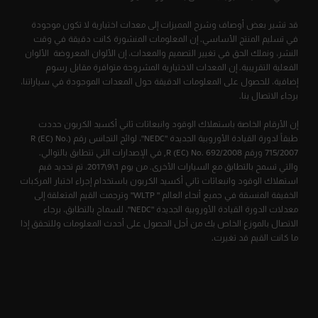
قد تشير بعض أوصاف وشرح المميزات إلى معدات اختيارية لا تكون موجودة
في تسليم المنتج الأساسي. إن المعلومات المنشورة كانت دقيقة في وقت
النشر، ونملك الحق في تغيير التصميم والمعدات، إن الألوان المعروضة الألوان
الفعلية التقريبية. إن المعدات الاختيارية المشروحة متوافرة مقابل رسوم
إضافية، للحصول على المعلومات الدقيقة حول المعدات الموجودة في سياراتنا،
برجاء الاتصال بنا.
إن الأرقام الخاصة باستهلاك الوقود وانبعاثات ثاني أكسيد الكربون حددت
طبقاً لدورة القيادة الأوروبية الجديدة "NEDC"، لوائح التجانس رقم (R (EC) No.
715/2007 ورقم R (EC) No. 692/2008, في الإصدارات التي تتطابق بالتوالي.
والتي تسمح بالتطابق مع السيارات الأخرى. من يوم 1\9\2017، تم تحديد قيم
استهلاك الوقود وانبعاثات ثاني أكسيد الكربون باستخدام إجراء اختبار المركبات
الخفيفة المنسقة في جميع أنحاء العالم " WLTP" وترجمت القيم المتعلقة إلى
معدلات الدورة القيادة الأوروبية الجديدة "NEDC"، للسماح بالتطابق، برجاء
الاتصال بالموزع الخاص بك من أجل الحصول على أحدث المعلومات وللتحقق إذا
ما كانت القيم قد تغيرت.