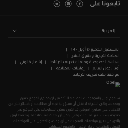
تابعونا على
العربية
المستقبل للجميع © أوبل ٢٠٢٠
العلامة التجارية وحقوق النشر
سياسة الخصوصية وملفات تعريف الارتباط
إشعار قانوني
أوبل حول العالم
إعلانات المطابقة
موافقة ملف تعريف الارتباط
ستقوم أوبل بالمجهودات المطلوبة للتأكد من أن محتوى الموقع دقيق
ومحدث، ولكن الشركة لا تقبل أي مسؤولية تجاه أي مطالبات أو خسائر تنتج عن
الاعتماد على محتوى الموقع. قد تكون بعض المعلومات على الموقع غير
صحيحة بسبب تغير المنتجات والتي يمكن أن تحدث منذ إطلاقها. وتحتفظ أوبل
بالحق في تغيير مواصفات المنتجات في أي وقت، وللحصول على المواصفات
الفعلي للمنتجات، برجاء الاتصال بالمنصور للسيارات.