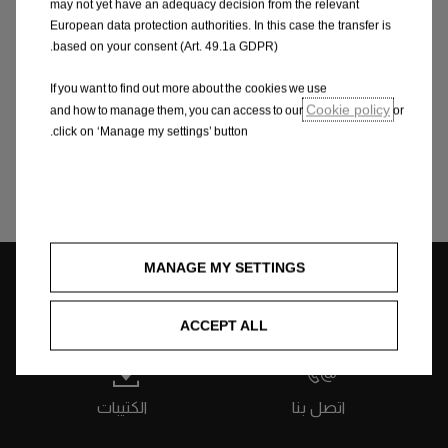
may not yet have an adequacy decision from the relevant
European data protection authorities. In this case the transfer is
based on your consent (Art. 49.1a GDPR).
أعرف المزيد
If you want to find out more about the cookies we use
Cookie policy
and how to manage them, you can access to our
or
click on ‘Manage my settings’ button.
السيارات الهاتشباك
MANAGE MY SETTINGS
محدد الموزع
طلب عرض سعر
ACCEPT ALL
اتصل بنا
الكتيبات