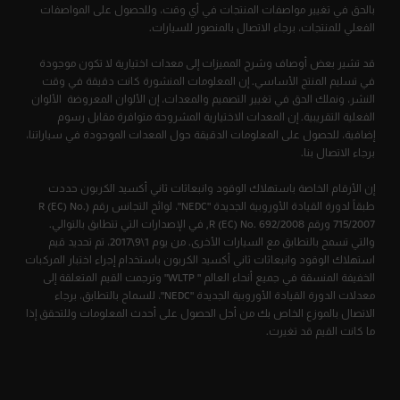
بالحق في تغيير مواصفات المنتجات في أي وقت، وللحصول على المواصفات
الفعلي للمنتجات، برجاء الاتصال بالمنصور للسيارات.
قد تشير بعض أوصاف وشرح المميزات إلى معدات اختيارية لا تكون موجودة
في تسليم المنتج الأساسي. إن المعلومات المنشورة كانت دقيقة في وقت
النشر، ونملك الحق في تغيير التصميم والمعدات، إن الألوان المعروضة الألوان
الفعلية التقريبية. إن المعدات الاختيارية المشروحة متوافرة مقابل رسوم
إضافية، للحصول على المعلومات الدقيقة حول المعدات الموجودة في سياراتنا،
برجاء الاتصال بنا.
إن الأرقام الخاصة باستهلاك الوقود وانبعاثات ثاني أكسيد الكربون حددت
طبقاً لدورة القيادة الأوروبية الجديدة "NEDC"، لوائح التجانس رقم (R (EC) No.
715/2007 ورقم R (EC) No. 692/2008, في الإصدارات التي تتطابق بالتوالي.
والتي تسمح بالتطابق مع السيارات الأخرى. من يوم 1\9\2017، تم تحديد قيم
استهلاك الوقود وانبعاثات ثاني أكسيد الكربون باستخدام إجراء اختبار المركبات
الخفيفة المنسقة في جميع أنحاء العالم " WLTP" وترجمت القيم المتعلقة إلى
معدلات الدورة القيادة الأوروبية الجديدة "NEDC"، للسماح بالتطابق، برجاء
الاتصال بالموزع الخاص بك من أجل الحصول على أحدث المعلومات وللتحقق إذا
ما كانت القيم قد تغيرت.